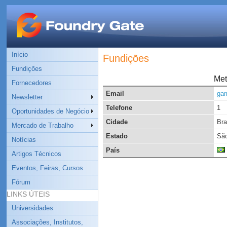
Início
Fundições
Fundições
Met
Fornecedores
Email
ga
Newsletter
Telefone
1
Oportunidades de Negócio
Cidade
Bra
Mercado de Trabalho
Estado
São
Notícias
País
Artigos Técnicos
Eventos, Feiras, Cursos
Fórum
LINKS ÚTEIS
Universidades
Associações, Institutos,