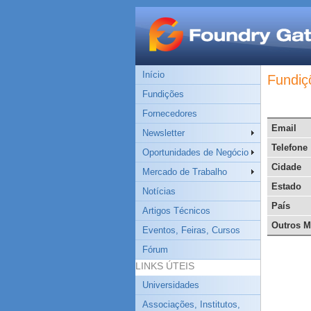
Início
Fundiç
Fundições
Fornecedores
Email
Newsletter
Telefone
Oportunidades de Negócio
Cidade
Mercado de Trabalho
Estado
Notícias
País
Artigos Técnicos
Outros M
Eventos, Feiras, Cursos
Fórum
LINKS ÚTEIS
Universidades
Associações, Institutos,