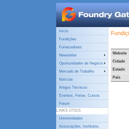
Início
Fundiç
Fundições
Fornecedores
Website
Newsletter
Cidade
Oportunidades de Negócio
Estado
Mercado de Trabalho
País
Notícias
Artigos Técnicos
Eventos, Feiras, Cursos
Fórum
LINKS ÚTEIS
Universidades
Associações, Institutos,