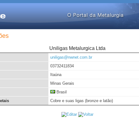
ões
Uniligas Metalurgica Ltda
uniligas@nwnet.com.br
03732411834
Itaúna
Minas Gerais
Brasil
etais
Cobre e suas ligas (bronze e latão)