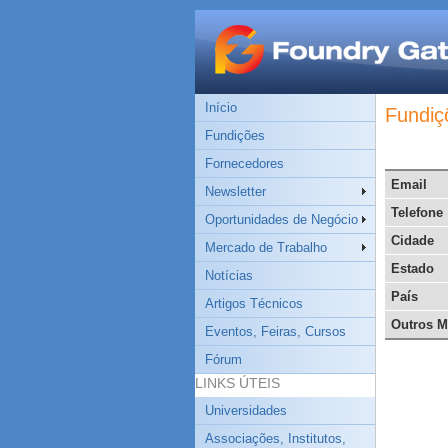
Início
Fundiç
Fundições
Fornecedores
Email
Newsletter
Telefone
Oportunidades de Negócio
Cidade
Mercado de Trabalho
Estado
Notícias
País
Artigos Técnicos
Outros M
Eventos, Feiras, Cursos
Fórum
LINKS ÚTEIS
Universidades
Associações, Institutos,