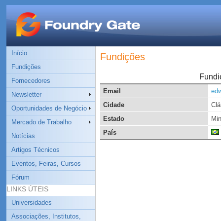
Início
Fundições
Fundições
Fundi
Fornecedores
Email
edw
Newsletter
Cidade
Clá
Oportunidades de Negócio
Estado
Min
Mercado de Trabalho
País
Notícias
Artigos Técnicos
Eventos, Feiras, Cursos
Fórum
LINKS ÚTEIS
Universidades
Associações, Institutos,