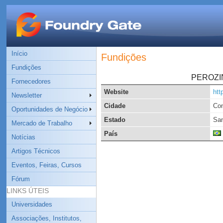
Início
Fundições
Fundições
PEROZIN 
Fornecedores
Website
htt
Newsletter
Cidade
Con
Oportunidades de Negócio
Estado
San
Mercado de Trabalho
País
Notícias
Artigos Técnicos
Eventos, Feiras, Cursos
Fórum
LINKS ÚTEIS
Universidades
Associações, Institutos,