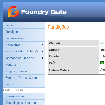
Início
Fundições
Fundições
Fornecedores
Website
htt
Newsletter
Cidade
Ita
Oportunidades de Negócio
Estado
São
Mercado de Trabalho
País
Notícias
Alu
Outros Metais
Artigos Técnicos
Eventos, Feiras, Cursos
Fórum
LINKS ÚTEIS
Universidades
Associações, Institutos,