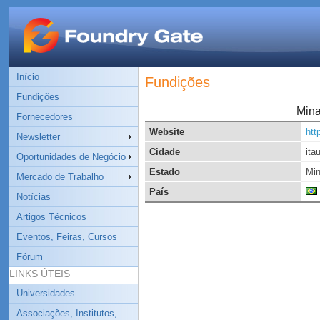
Início
Fundições
Fundições
Mina
Fornecedores
Website
htt
Newsletter
Cidade
ita
Oportunidades de Negócio
Estado
Min
Mercado de Trabalho
País
Notícias
Artigos Técnicos
Eventos, Feiras, Cursos
Fórum
LINKS ÚTEIS
Universidades
Associações, Institutos,