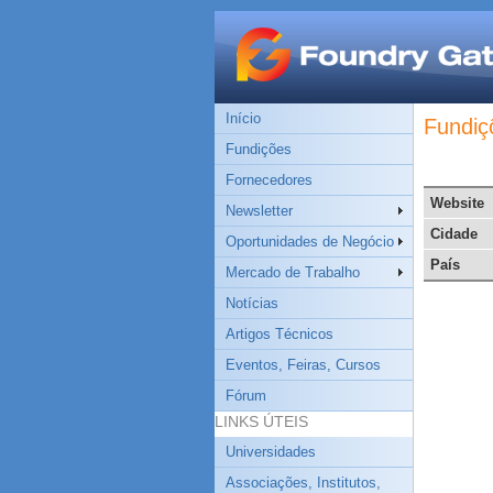
Início
Fundiç
Fundições
Fornecedores
Website
Newsletter
Cidade
Oportunidades de Negócio
País
Mercado de Trabalho
Notícias
Artigos Técnicos
Eventos, Feiras, Cursos
Fórum
LINKS ÚTEIS
Universidades
Associações, Institutos,