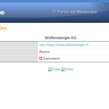
ões
Wolfensberger AG
http://https://www.wolfensberger.ch
Bauma
Switzerland