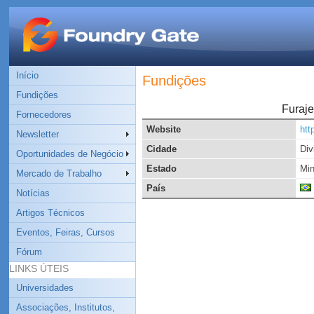
Início
Fundições
Fundições
Furaje
Fornecedores
Website
htt
Newsletter
Cidade
Div
Oportunidades de Negócio
Estado
Min
Mercado de Trabalho
País
Notícias
Artigos Técnicos
Eventos, Feiras, Cursos
Fórum
LINKS ÚTEIS
Universidades
Associações, Institutos,