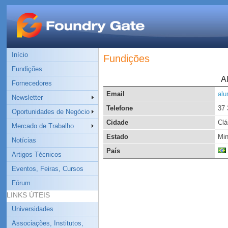
Início
Fundições
Fundições
A
Fornecedores
Email
alu
Newsletter
Telefone
37 
Oportunidades de Negócio
Cidade
Clá
Mercado de Trabalho
Estado
Min
Notícias
País
Artigos Técnicos
Eventos, Feiras, Cursos
Fórum
LINKS ÚTEIS
Universidades
Associações, Institutos,