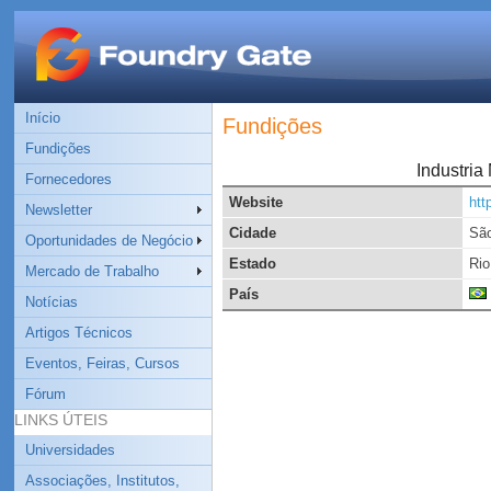
Início
Fundições
Fundições
Industria
Fornecedores
Website
htt
Newsletter
Cidade
São
Oportunidades de Negócio
Estado
Rio
Mercado de Trabalho
País
Notícias
Artigos Técnicos
Eventos, Feiras, Cursos
Fórum
LINKS ÚTEIS
Universidades
Associações, Institutos,