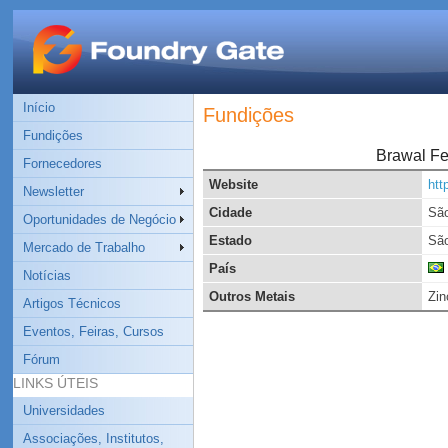
Início
Fundições
Fundições
Brawal Fe
Fornecedores
Website
htt
Newsletter
Cidade
São
Oportunidades de Negócio
Estado
São
Mercado de Trabalho
País
Notícias
Outros Metais
Zin
Artigos Técnicos
Eventos, Feiras, Cursos
Fórum
LINKS ÚTEIS
Universidades
Associações, Institutos,