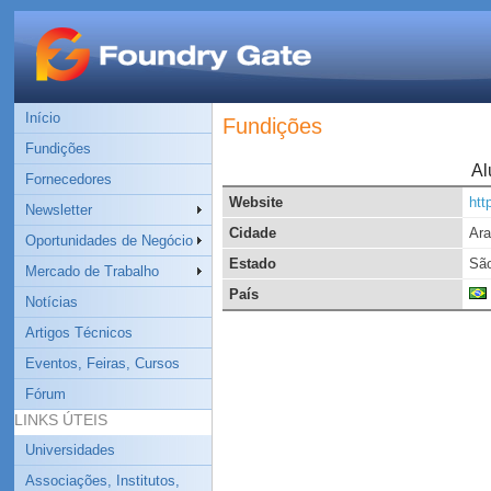
Início
Fundições
Fundições
Al
Fornecedores
Website
htt
Newsletter
Cidade
Ara
Oportunidades de Negócio
Estado
São
Mercado de Trabalho
País
Notícias
Artigos Técnicos
Eventos, Feiras, Cursos
Fórum
LINKS ÚTEIS
Universidades
Associações, Institutos,