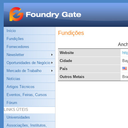
Início
Fundições
Fundições
Anch
Fornecedores
Website
htt
Newsletter
Cidade
Bay
Oportunidades de Negócio
País
Mercado de Trabalho
Outros Metais
Bra
Notícias
Artigos Técnicos
Eventos, Feiras, Cursos
Fórum
LINKS ÚTEIS
Universidades
Associações, Institutos,