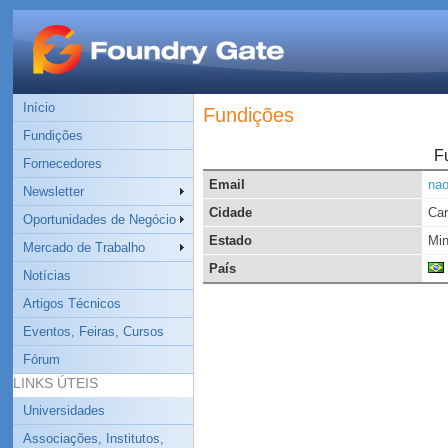
Início
Fundições
Fundições
F
Fornecedores
Email
na
Newsletter
Cidade
Car
Oportunidades de Negócio
Estado
Min
Mercado de Trabalho
País
Notícias
Artigos Técnicos
Eventos, Feiras, Cursos
Fórum
LINKS ÚTEIS
Universidades
Associações, Institutos,