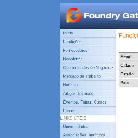
Início
Fundiç
Fundições
Fornecedores
Email
Newsletter
Cidade
Oportunidades de Negócio
Estado
Mercado de Trabalho
País
Notícias
Artigos Técnicos
Eventos, Feiras, Cursos
Fórum
LINKS ÚTEIS
Universidades
Associações, Institutos,