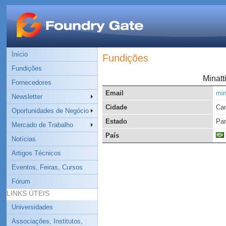
Início
Fundições
Fundições
Minatt
Fornecedores
Email
min
Newsletter
Cidade
Cam
Oportunidades de Negócio
Estado
Pa
Mercado de Trabalho
País
Notícias
Artigos Técnicos
Eventos, Feiras, Cursos
Fórum
LINKS ÚTEIS
Universidades
Associações, Institutos,