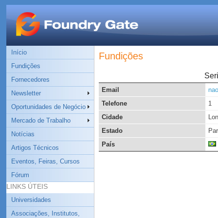
Início
Fundições
Fundições
Seri
Fornecedores
Email
na
Newsletter
Telefone
1
Oportunidades de Negócio
Cidade
Lon
Mercado de Trabalho
Estado
Pa
Notícias
País
Artigos Técnicos
Eventos, Feiras, Cursos
Fórum
LINKS ÚTEIS
Universidades
Associações, Institutos,