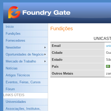
Início
Fundições
Fundições
UNICAST 
Fornecedores
Email
uni
Newsletter
Cidade
Gua
Oportunidades de Negócio
Estado
São
Mercado de Trabalho
País
Notícias
Outros Metais
za
Artigos Técnicos
Eventos, Feiras, Cursos
Fórum
LINKS ÚTEIS
Universidades
Associações, Institutos,