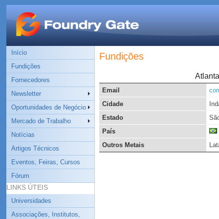
Início
Fundições
Fundições
Atlant
Fornecedores
Email
com
Newsletter
Cidade
Ind
Oportunidades de Negócio
Estado
São
Mercado de Trabalho
País
Notícias
Outros Metais
Lat
Artigos Técnicos
Eventos, Feiras, Cursos
Fórum
LINKS ÚTEIS
Universidades
Associações, Institutos,