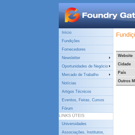
Início
Fundiç
Fundições
Fornecedores
Website
Newsletter
Cidade
Oportunidades de Negócio
País
Mercado de Trabalho
Outros M
Notícias
Artigos Técnicos
Eventos, Feiras, Cursos
Fórum
LINKS ÚTEIS
Universidades
Associações, Institutos,