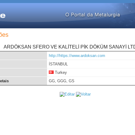
ões
ARDÖKSAN SFERO VE KALİTELİ PİK DÖKÜM SANAYİ LTD
http://https://www.ardoksan.com
İSTANBUL
Turkey
etais
GG, GGG, GS