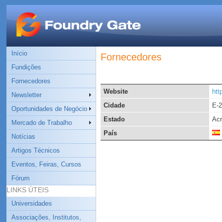
Início
Fornecedores
Fundições
Fornecedores
Website
htt
Newsletter
Cidade
E-
Oportunidades de Negócio
Estado
Ac
Mercado de Trabalho
País
Notícias
Artigos Técnicos
Eventos, Feiras, Cursos
Fórum
LINKS ÚTEIS
Universidades
Associações, Institutos,